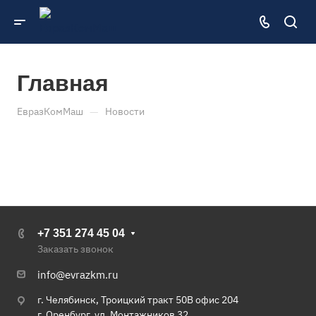
Главная
—
ЕвразКомМаш
Новости
+7 351 274 45 04
Заказать звонок
info@evrazkm.ru
г. Челябинск, Троицкий тракт 50В офис 204
г. Оренбург, ул. Монтажников 32