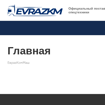
Официальный поста
спецтехники
Главная
ЕвразКомМаш