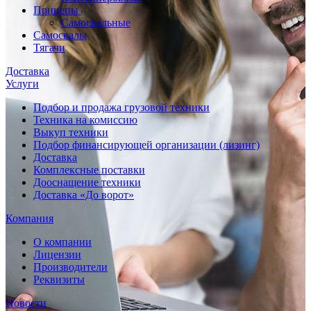
Прицепы
Самосвальные
Самосвалы
Тягачи
Доставка
Услуги
Подбор и продажа грузовой техники
Техника на комиссию
Выкуп техники
Подбор финансирующей организации (лизинг)
Доставка
Комплексные поставки
Дооснащение техники
Доставка «До ворот»
Компания
О компании
Лицензии
Производители
Реквизиты
Новости