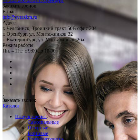
+7 353 266 55 51
г. Оренбург
Заказать звонок
E-mail
info@evrazkm.ru
Адрес
г. Челябинск, Троицкий тракт 50В офис 204
г. Оренбург, ул. Монтажников 32
г. Екатеринбург, ул. Монтажников 26а
Режим работы
Пн. – Пт.: с 9:00 до 18:00
Заказать звонок
Каталог
Полуприцепы
Самосвальные
Шторные
Бортовые
Контейнеровозы