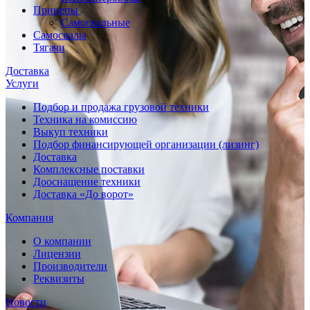
Прицепы
Самосвальные
Самосвалы
Тягачи
Доставка
Услуги
Подбор и продажа грузовой техники
Техника на комиссию
Выкуп техники
Подбор финансирующей организации (лизинг)
Доставка
Комплексные поставки
Дооснащение техники
Доставка «До ворот»
Компания
О компании
Лицензии
Производители
Реквизиты
Новости