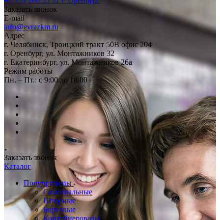
+7 353 266 55 51
г. Оренбург
Заказать звонок
E-mail
info@evrazkm.ru
Адрес
г. Челябинск, Троицкий тракт 50В офис 204
г. Оренбург, ул. Монтажников 32
г. Екатеринбург, ул. Монтажников 26а
Режим работы
Пн. – Пт.: с 9:00 до 18:00
Заказать звонок
Каталог
Полуприцепы
Самосвальные
Шторные
Бортовые
Контейнеровозы