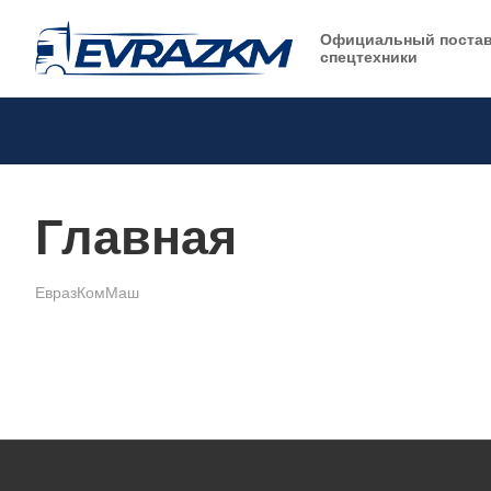
Официальный поста
спецтехники
Главная
ЕвразКомМаш