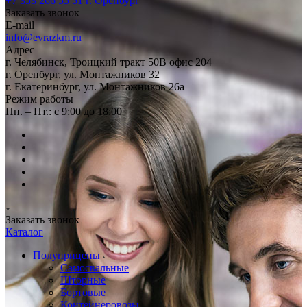
+7 353 266 55 51
г. Оренбург
Заказать звонок
E-mail
info@evrazkm.ru
Адрес
г. Челябинск, Троицкий тракт 50В офис 204
г. Оренбург, ул. Монтажников 32
г. Екатеринбург, ул. Монтажников 26а
Режим работы
Пн. – Пт.: с 9:00 до 18:00
Заказать звонок
Каталог
Полуприцепы
Самосвальные
Шторные
Бортовые
Контейнеровозы