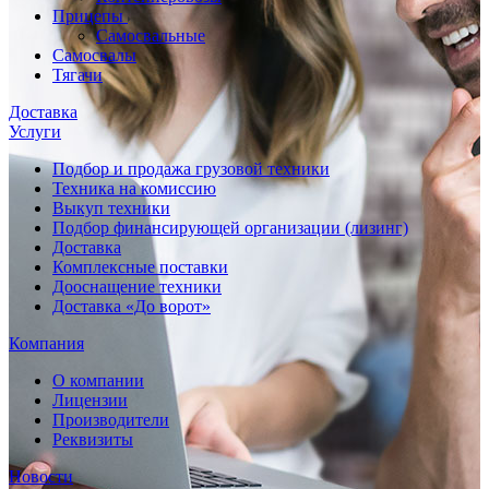
Прицепы
Самосвальные
Самосвалы
Тягачи
Доставка
Услуги
Подбор и продажа грузовой техники
Техника на комиссию
Выкуп техники
Подбор финансирующей организации (лизинг)
Доставка
Комплексные поставки
Дооснащение техники
Доставка «До ворот»
Компания
О компании
Лицензии
Производители
Реквизиты
Новости