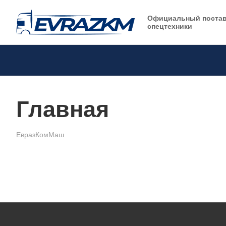
Официальный поста
спецтехники
Главная
ЕвразКомМаш