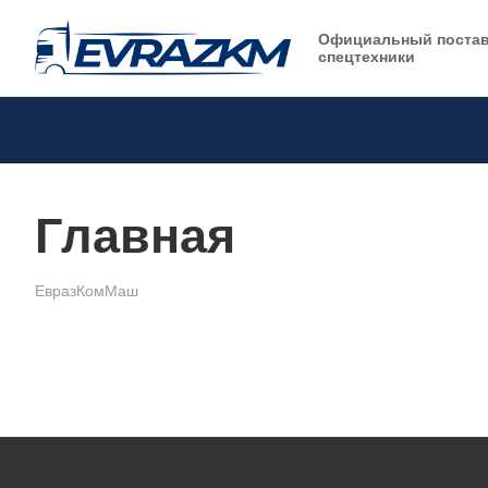
Официальный поста
спецтехники
Главная
ЕвразКомМаш