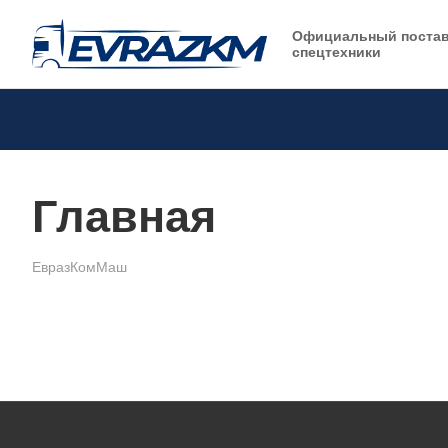
Официальный поста
спецтехники
Главная
ЕвразКомМаш