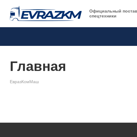
Официальный поста
спецтехники
Главная
ЕвразКомМаш