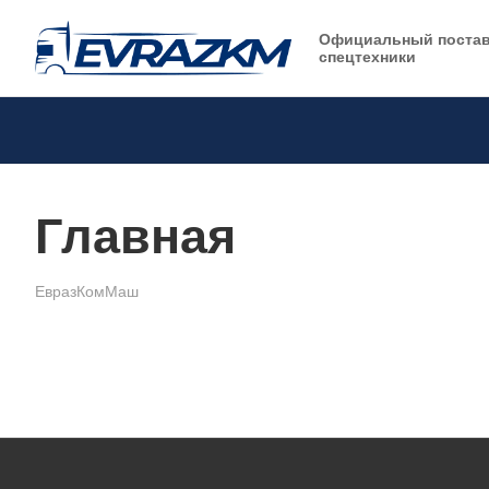
Официальный поста
спецтехники
Главная
ЕвразКомМаш