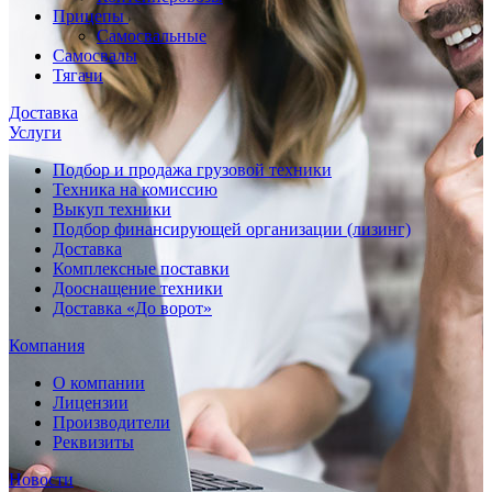
Прицепы
Самосвальные
Самосвалы
Тягачи
Доставка
Услуги
Подбор и продажа грузовой техники
Техника на комиссию
Выкуп техники
Подбор финансирующей организации (лизинг)
Доставка
Комплексные поставки
Дооснащение техники
Доставка «До ворот»
Компания
О компании
Лицензии
Производители
Реквизиты
Новости