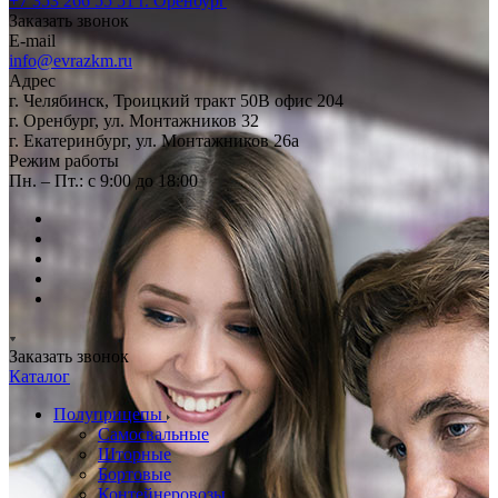
+7 353 266 55 51
г. Оренбург
Заказать звонок
E-mail
info@evrazkm.ru
Адрес
г. Челябинск, Троицкий тракт 50В офис 204
г. Оренбург, ул. Монтажников 32
г. Екатеринбург, ул. Монтажников 26а
Режим работы
Пн. – Пт.: с 9:00 до 18:00
Заказать звонок
Каталог
Полуприцепы
Самосвальные
Шторные
Бортовые
Контейнеровозы